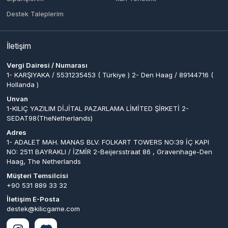
Haag, The Netherlands
Müşteri Temsilcisi
+90 531 889 33 32
İletişim E-Posta
destek@kilicgame.com
Ödeme Yöntemleri
© 2026
Bir
1-KILIÇ YAZILIM DİJİTAL PAZARLAMA
kilicgame
. Tüm
LİMİTED ŞİRKETİ 2-
Hakları Saklıdır.
SEDAT98(TheNetherlands)
İştirakidir.
Hyper® | E-Ticaret paketleri ile hazırlanmıştır.
444.79 TL
428.61
TL
0
Sepete Ekle
Kazancımı Gör
16,18 TL
Keşfet
Kategoriler
Sepetim
Destek
Hesabım