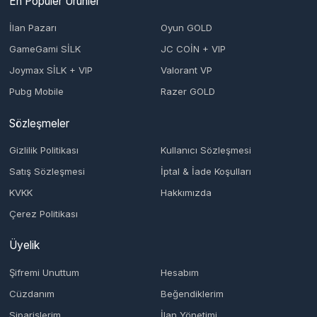
KVKK
Hakkımızda
Çerez Politikası
Üyelik
Şifremi Unuttum
Hesabım
Cüzdanım
Beğendiklerim
Siparişlerim
İlan Yönetimi
Destek Taleplerim
İletişim
Vergi Dairesi / Numarası
1- KARŞIYAKA / 5531235453 ( Türkiye ) 2- Den Haag / 89144716 (
Hollanda )
Unvan
1-KILIÇ YAZILIM DİJİTAL PAZARLAMA LİMİTED ŞİRKETİ 2-
SEDAT98(TheNetherlands)
Adres
1- ADALET MAH. MANAS BLV. FOLKART TOWERS NO:39 İÇ KAPI
NO: 2511 BAYRAKLI / İZMİR 2-Beijersstraat 86 , Gravenhage-Den