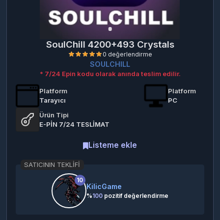
SoulChill 4200+493 Crystals
SOULCHILL
* 7/24 Epin kodu olarak anında teslim edilir.
Platform
Platform
Tarayıcı
PC
Ürün Tipi
0 değerlendirme
E-PİN 7/24 TESLİMAT
Listeme ekle
SATICININ TEKLIFI
10
KilicGame
%
100
pozitif değerlendirme
HEDIYE OLARAK GÖNDER
Hediye olarak satın al ve PDF hediye kartın indirmeye
hazır olsun.