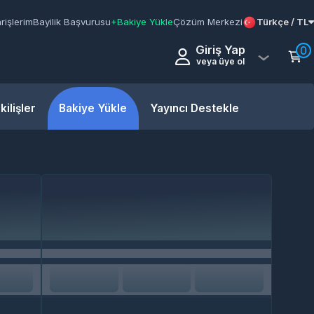
k Başvurusu
+Bakiye Yükle
Çözüm Merkezi
Türkçe / TL
Giriş Yap
0
veya üye ol
Bakiye Yükle
Yayıncı Destekle