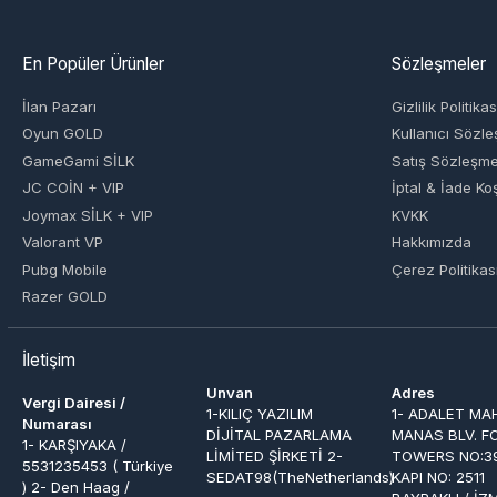
İlan Pazarı
Gizlilik Politikası
Oyun GOLD
Kullanıcı Sözleşmesi
GameGami SİLK
Satış Sözleşmesi
JC COİN + VIP
İptal & İade Koşulları
Joymax SİLK + VIP
KVKK
Valorant VP
Hakkımızda
Pubg Mobile
Çerez Politikası
Razer GOLD
İletişim
Unvan
Adres
Vergi Dairesi /
1-KILIÇ YAZILIM
1- ADALET MAH.
Numarası
DİJİTAL PAZARLAMA
MANAS BLV. FOLKART
1- KARŞIYAKA /
LİMİTED ŞİRKETİ 2-
TOWERS NO:39 İÇ
5531235453 ( Türkiye
SEDAT98(TheNetherlands)
KAPI NO: 2511
) 2- Den Haag /
BAYRAKLI / İZMİR 2-
89144716 ( Hollanda )
Beijersstraat 86 ,
Gravenhage-Den
Haag, The
Netherlands
Ödeme Yöntemleri