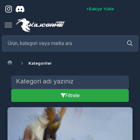
+Bakiye Yükle
Kategoriler
Filtrele