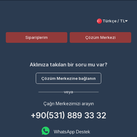
Aklınıza takılan bir soru mu var?
Çözüm Merkezine bağlanın
veya
Çağrı Merkezimizi arayın
+90(531) 889 33 32
WhatsApp Destek
En Popüler Ürünler
İlan Pazarı
Oyun GOLD
GameGami SİLK
JC COİN + VIP
Joymax SİLK + VIP
Valorant VP