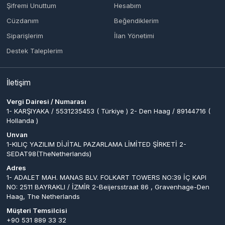
Hollanda )
Unvan
1-KILIÇ YAZILIM DİJİTAL PAZARLAMA LİMİTED ŞİRKETİ 2-
SEDAT98(TheNetherlands)
Adres
1- ADALET MAH. MANAS BLV. FOLKART TOWERS NO:39 İÇ KAPI
NO: 2511 BAYRAKLI / İZMİR 2-Beijersstraat 86 , Gravenhage-Den
Haag, The Netherlands
Müşteri Temsilcisi
+90 531 889 33 32
İletişim E-Posta
destek@kilicgame.com
Ödeme Yöntemleri
© 2026
Bir
1-KILIÇ YAZILIM DİJİTAL PAZARLAMA
kilicgame
. Tüm
LİMİTED ŞİRKETİ 2-
Hakları Saklıdır.
SEDAT98(TheNetherlands)
İştirakidir.