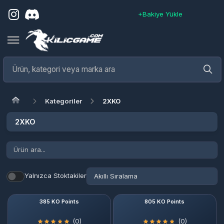
+Bakiye Yükle
Kategoriler
2XKO
2XKO
Yalnızca Stoktakiler
385 KO Points
805 KO Points
(0)
(0)
115.85 TL
241.35 TL
172.50 TL
266.80 TL