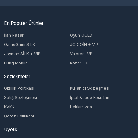
Pubg Mobile
Razer GOLD
Sözleşmeler
Gizlilik Politikası
Kullanıcı Sözleşmesi
Satış Sözleşmesi
İptal & İade Koşulları
KVKK
Hakkımızda
Çerez Politikası
Üyelik
Şifremi Unuttum
Hesabım
Cüzdanım
Beğendiklerim
Siparişlerim
İlan Yönetimi
Destek Taleplerim
İletişim
Vergi Dairesi / Numarası
1- KARŞIYAKA / 5531235453 ( Türkiye ) 2- Den Haag / 89144716 (